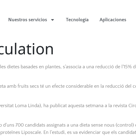
Nuestros servicios
Tecnología
Aplicaciones
culation
s dietes basades en plantes, s’associa a una reducció de l’15% de
a amb fruits secs té un efecte considerable en la reducció del co
rsitat Loma Linda), ​​ha publicat aquesta setmana a la revista Cir
rup d’uns 700 candidats assignats a una dieta sense nous (control
lipoproteïnes Liposcale. En l’estudi, es va evidenciar que els ca